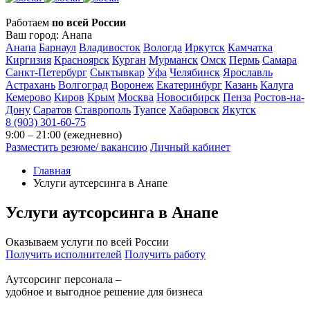
Работаем
по всей России
Ваш город:
Анапа
Анапа
Барнаул
Владивосток
Вологда
Иркутск
Камчатка
Киргизия
Красноярск
Курган
Мурманск
Омск
Пермь
Самара
Санкт-Петербург
Сыктывкар
Уфа
Челябинск
Ярославль
Астрахань
Волгоград
Воронеж
Екатеринбург
Казань
Калуга
Кемерово
Киров
Крым
Москва
Новосибирск
Пенза
Ростов-на-
Дону
Саратов
Ставрополь
Туапсе
Хабаровск
Якутск
8 (903) 301-60-75
9:00 – 21:00 (ежедневно)
Разместить резюме/ вакансию
Личный кабинет
Главная
Услуги аутсерсинга в Анапе
Услуги аутсорсинга
в
Анапе
Оказываем услуги по всей России
Получить исполнителей
Получить работу
Аутсорсинг персонала –
удобное и выгодное решение для бизнеса