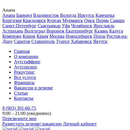
Анапа
Анапа
Барнаул
Владивосток
Вологда
Иркутск
Камчатка
Киргизия
Красноярск
Курган
Мурманск
Омск
Пермь
Самара
Санкт-Петербург
Сыктывкар
Уфа
Челябинск
Ярославль
Астрахань
Волгоград
Воронеж
Екатеринбург
Казань
Калуга
Кемерово
Киров
Крым
Москва
Новосибирск
Пенза
Ростов-на-
Дону
Саратов
Ставрополь
Туапсе
Хабаровск
Якутск
Главная
О компании
Аутстаффинг
Аутсорсинг
Рекрутинг
Все услуги
Франшиза
Вакансии и резюме
Статьи
Контакты
8 (903) 301-60-75
9:00 – 21:00 (ежедневно)
Перезвоните мне
Разместить резюме/ вакансию
Личный кабинет