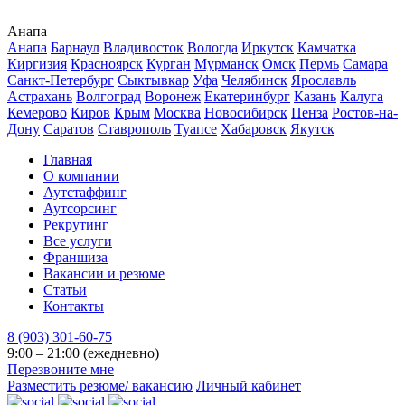
Анапа
Анапа
Барнаул
Владивосток
Вологда
Иркутск
Камчатка
Киргизия
Красноярск
Курган
Мурманск
Омск
Пермь
Самара
Санкт-Петербург
Сыктывкар
Уфа
Челябинск
Ярославль
Астрахань
Волгоград
Воронеж
Екатеринбург
Казань
Калуга
Кемерово
Киров
Крым
Москва
Новосибирск
Пенза
Ростов-на-
Дону
Саратов
Ставрополь
Туапсе
Хабаровск
Якутск
Главная
О компании
Аутстаффинг
Аутсорсинг
Рекрутинг
Все услуги
Франшиза
Вакансии и резюме
Статьи
Контакты
8 (903) 301-60-75
9:00 – 21:00 (ежедневно)
Перезвоните мне
Разместить резюме/ вакансию
Личный кабинет