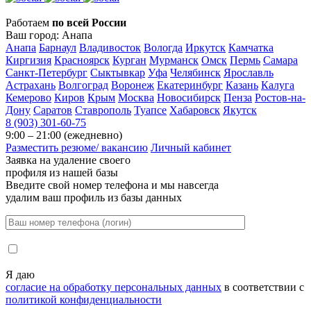
Работаем
по всей России
Ваш город:
Анапа
Анапа
Барнаул
Владивосток
Вологда
Иркутск
Камчатка
Киргизия
Красноярск
Курган
Мурманск
Омск
Пермь
Самара
Санкт-Петербург
Сыктывкар
Уфа
Челябинск
Ярославль
Астрахань
Волгоград
Воронеж
Екатеринбург
Казань
Калуга
Кемерово
Киров
Крым
Москва
Новосибирск
Пенза
Ростов-на-
Дону
Саратов
Ставрополь
Туапсе
Хабаровск
Якутск
8 (903) 301-60-75
9:00 – 21:00 (ежедневно)
Разместить резюме/ вакансию
Личный кабинет
Заявка на удаление своего
профиля
из нашей базы
Введите свой номер телефона и мы навсегда
удалим ваш профиль из базы данных
Я даю
согласие на обработку персональных данных
в соответствии с
политикой конфиденциальности