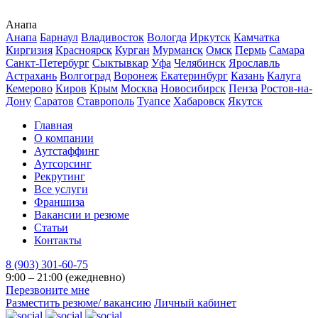
Анапа
Анапа
Барнаул
Владивосток
Вологда
Иркутск
Камчатка
Киргизия
Красноярск
Курган
Мурманск
Омск
Пермь
Самара
Санкт-Петербург
Сыктывкар
Уфа
Челябинск
Ярославль
Астрахань
Волгоград
Воронеж
Екатеринбург
Казань
Калуга
Кемерово
Киров
Крым
Москва
Новосибирск
Пенза
Ростов-на-
Дону
Саратов
Ставрополь
Туапсе
Хабаровск
Якутск
Главная
О компании
Аутстаффинг
Аутсорсинг
Рекрутинг
Все услуги
Франшиза
Вакансии и резюме
Статьи
Контакты
8 (903) 301-60-75
9:00 – 21:00 (ежедневно)
Перезвоните мне
Разместить резюме/ вакансию
Личный кабинет