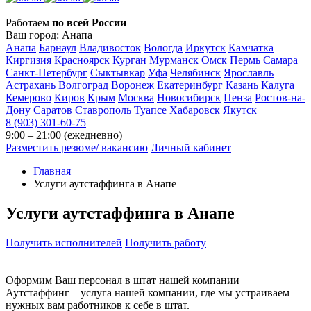
Работаем
по всей России
Ваш город:
Анапа
Анапа
Барнаул
Владивосток
Вологда
Иркутск
Камчатка
Киргизия
Красноярск
Курган
Мурманск
Омск
Пермь
Самара
Санкт-Петербург
Сыктывкар
Уфа
Челябинск
Ярославль
Астрахань
Волгоград
Воронеж
Екатеринбург
Казань
Калуга
Кемерово
Киров
Крым
Москва
Новосибирск
Пенза
Ростов-на-
Дону
Саратов
Ставрополь
Туапсе
Хабаровск
Якутск
8 (903) 301-60-75
9:00 – 21:00 (ежедневно)
Разместить резюме/ вакансию
Личный кабинет
Главная
Услуги аутстаффинга в Анапе
Услуги аутстаффинга
в
Анапе
Получить исполнителей
Получить работу
Оформим Ваш персонал
в штат нашей компании
Аутстаффинг – услуга нашей компании, где мы устраиваем
нужных вам работников к себе в штат.