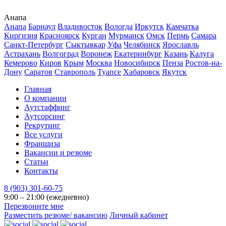
Анапа
Анапа
Барнаул
Владивосток
Вологда
Иркутск
Камчатка
Киргизия
Красноярск
Курган
Мурманск
Омск
Пермь
Самара
Санкт-Петербург
Сыктывкар
Уфа
Челябинск
Ярославль
Астрахань
Волгоград
Воронеж
Екатеринбург
Казань
Калуга
Кемерово
Киров
Крым
Москва
Новосибирск
Пенза
Ростов-на-
Дону
Саратов
Ставрополь
Туапсе
Хабаровск
Якутск
Главная
О компании
Аутстаффинг
Аутсорсинг
Рекрутинг
Все услуги
Франшиза
Вакансии и резюме
Статьи
Контакты
8 (903) 301-60-75
9:00 – 21:00 (ежедневно)
Перезвоните мне
Разместить резюме/ вакансию
Личный кабинет