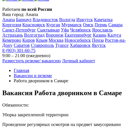
Работаем
по всей России
Ваш город:
Анапа
Анапа
Барнаул
Владивосток
Вологда
Иркутск
Камчатка
Киргизия
Красноярск
Курган
Мурманск
Омск
Пермь
Самара
Санкт-Петербург
Сыктывкар
Уфа
Челябинск
Ярославль
Астрахань
Волгоград
Воронеж
Екатеринбург
Казань
Калуга
Кемерово
Киров
Крым
Москва
Новосибирск
Пенза
Ростов-на-
Дону
Саратов
Ставрополь
Туапсе
Хабаровск
Якутск
8 (903) 301-60-75
9:00 – 21:00 (ежедневно)
Разместить резюме/ вакансию
Личный кабинет
Главная
Вакансии и резюме
Работа дворником в Самаре
Вакансия
Работа дворником в Самаре
Обязанности:
Уборка закрепленной территории
Проведение регулярных осмотров на предмет замусоривани