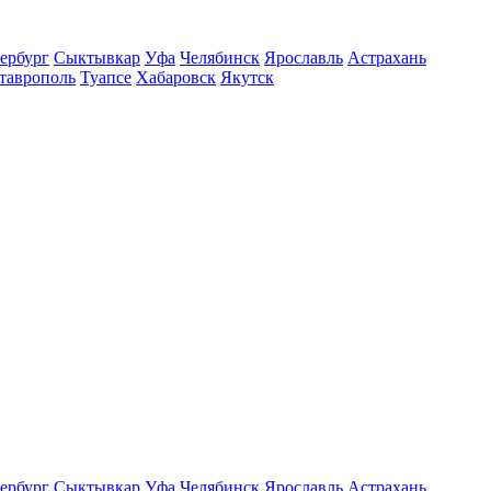
ербург
Сыктывкар
Уфа
Челябинск
Ярославль
Астрахань
таврополь
Туапсе
Хабаровск
Якутск
ербург
Сыктывкар
Уфа
Челябинск
Ярославль
Астрахань