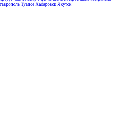
таврополь
Туапсе
Хабаровск
Якутск