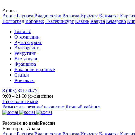
Анапа
Анапа
Барнаул
Владивосток
Вологда
Иркутск
Камчатка
Киргиз
Волгоград
Воронеж
Екатеринбург
Казань
Калуга
Кемерово
Ки
Главная
О компании
Аутстаффинг
Аутсорсинг
Рекрутинг
Все услуги
Франшиза
Вакансии и резюме
Статьи
Контакты
8 (903) 301-60-75
9:00 – 21:00 (ежедневно)
Перезвоните мне
Разместить резюме/ вакансию
Личный кабинет
Работаем
по всей России
Ваш город:
Анапа
Анапа
Барнаул
Владивосток
Вологда
Иркутск
Камчатка
Киргиз