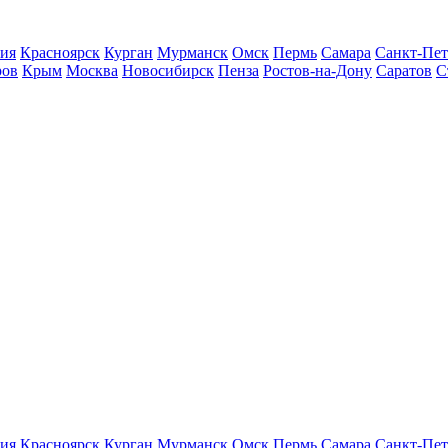
ия
Красноярск
Курган
Мурманск
Омск
Пермь
Самара
Санкт-Пет
ров
Крым
Москва
Новосибирск
Пенза
Ростов-на-Дону
Саратов
С
ия
Красноярск
Курган
Мурманск
Омск
Пермь
Самара
Санкт-Пет