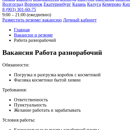
Волгоград
Воронеж
Екатеринбург
Казань
Калуга
Кемерово
Ки
8 (903) 301-60-75
9:00 – 21:00 (ежедневно)
Разместить резюме/ вакансию
Личный кабинет
Главная
Вакансии и резюме
Работа разнорабочий
Вакансия
Работа разнорабочий
Обязанности:
Погрузка и разгрузка коробок с косметикой
Фасовка косметики бытой химии
Требования:
Ответственность
Пунктуальность
Желание работать и зарабатывать
Условия работы:
Еженедельные выплаты заработной платы