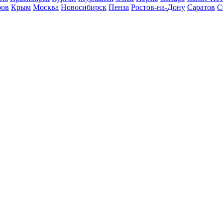
ров
Крым
Москва
Новосибирск
Пенза
Ростов-на-Дону
Саратов
С