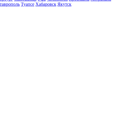
таврополь
Туапсе
Хабаровск
Якутск