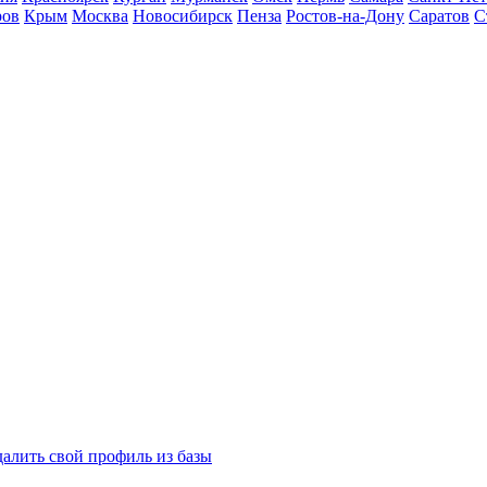
ров
Крым
Москва
Новосибирск
Пенза
Ростов-на-Дону
Саратов
С
далить свой профиль из базы