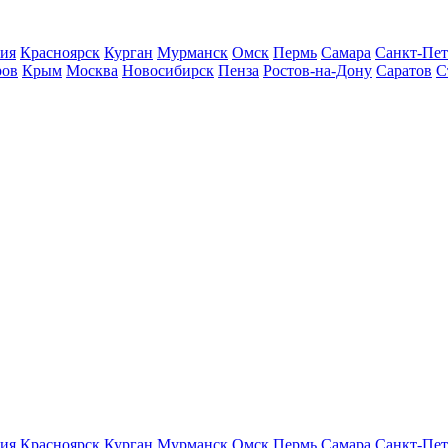
ия
Красноярск
Курган
Мурманск
Омск
Пермь
Самара
Санкт-Пет
ров
Крым
Москва
Новосибирск
Пенза
Ростов-на-Дону
Саратов
С
ия
Красноярск
Курган
Мурманск
Омск
Пермь
Самара
Санкт-Пет