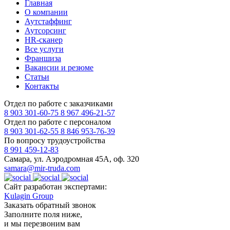
Главная
О компании
Аутстаффинг
Аутсорсинг
HR-сканер
Все услуги
Франшиза
Вакансии и резюме
Статьи
Контакты
Отдел по работе с заказчиками
8 903 301-60-75
8 967 496-21-57
Отдел по работе с персоналом
8 903 301-62-55
8 846 953-76-39
По вопросу трудоустройства
8 991 459-12-83
Самара, ул. Аэродромная 45А, оф. 320
samara@mir-truda.com
Сайт разработан экспертами:
Kulagin Group
Заказать
обратный звонок
Заполните поля ниже,
и мы перезвоним вам