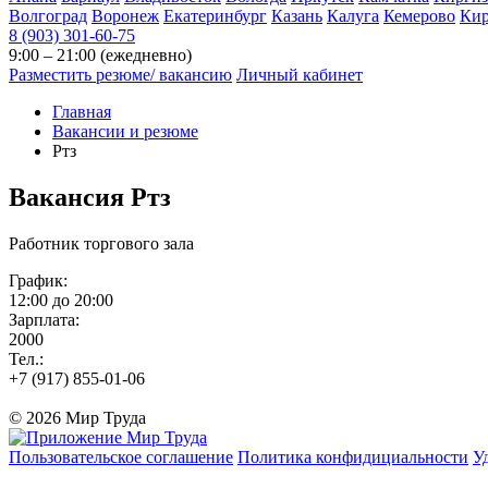
Волгоград
Воронеж
Екатеринбург
Казань
Калуга
Кемерово
Ки
8 (903) 301-60-75
9:00 – 21:00 (ежедневно)
Разместить резюме/ вакансию
Личный кабинет
Главная
Вакансии и резюме
Ртз
Вакансия
Ртз
Работник торгового зала
График:
12:00 до 20:00
Зарплата:
2000
Тел.:
+7 (917) 855-01-06
© 2026 Мир Труда
Пользовательское соглашение
Политика конфидициальности
У