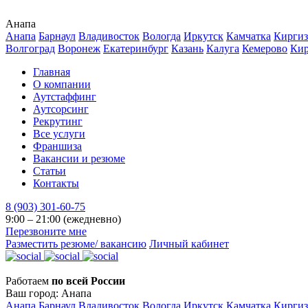
Анапа
Анапа
Барнаул
Владивосток
Вологда
Иркутск
Камчатка
Киргиз
Волгоград
Воронеж
Екатеринбург
Казань
Калуга
Кемерово
Ки
Главная
О компании
Аутстаффинг
Аутсорсинг
Рекрутинг
Все услуги
Франшиза
Вакансии и резюме
Статьи
Контакты
8 (903) 301-60-75
9:00 – 21:00 (ежедневно)
Перезвоните мне
Разместить резюме/ вакансию
Личный кабинет
Работаем
по всей России
Ваш город:
Анапа
Анапа
Барнаул
Владивосток
Вологда
Иркутск
Камчатка
Киргиз