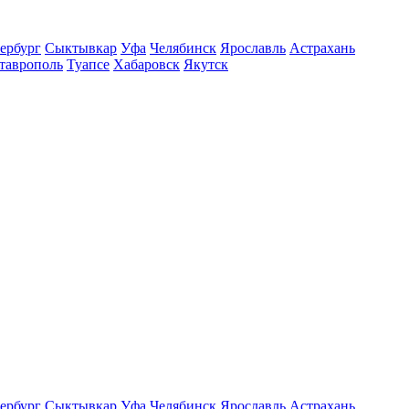
ербург
Сыктывкар
Уфа
Челябинск
Ярославль
Астрахань
таврополь
Туапсе
Хабаровск
Якутск
ербург
Сыктывкар
Уфа
Челябинск
Ярославль
Астрахань