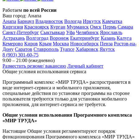
Работаем
по всей России
Ваш город:
Анапа
Анапа
Барнаул
Владивосток
Вологда
Иркутск
Камчатка
Киргизия
Красноярск
Курган
Мурманск
Омск
Пермь
Самара
Санкт-Петербург
Сыктывкар
Уфа
Челябинск
Ярославль
Астрахань
Волгоград
Воронеж
Екатеринбург
Казань
Калуга
Кемерово
Киров
Крым
Москва
Новосибирск
Пенза
Ростов-на-
Дону
Саратов
Ставрополь
Туапсе
Хабаровск
Якутск
8 (903) 301-60-75
9:00 – 21:00 (ежедневно)
Разместить резюме/ вакансию
Личный кабинет
Общие условия использования сервиса
Программный комплекс «МИР ТРУДА» распространяется в
виде интернет-сервиса и мобильного приложения,
специальные действия по установке программы на стороне
пользователя требуются только для установки мобильного
приложения, для интернет-сервиса не требуется.
Общие условия использования Программного комплекса
«МИР ТРУДА»
Настоящие Общие условия регламентируют порядок
функционирования Программного комплекса «МИР ТРУДА»