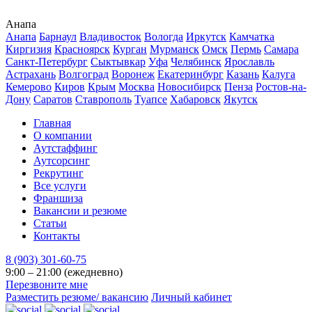
Анапа
Анапа
Барнаул
Владивосток
Вологда
Иркутск
Камчатка
Киргизия
Красноярск
Курган
Мурманск
Омск
Пермь
Самара
Санкт-Петербург
Сыктывкар
Уфа
Челябинск
Ярославль
Астрахань
Волгоград
Воронеж
Екатеринбург
Казань
Калуга
Кемерово
Киров
Крым
Москва
Новосибирск
Пенза
Ростов-на-
Дону
Саратов
Ставрополь
Туапсе
Хабаровск
Якутск
Главная
О компании
Аутстаффинг
Аутсорсинг
Рекрутинг
Все услуги
Франшиза
Вакансии и резюме
Статьи
Контакты
8 (903) 301-60-75
9:00 – 21:00 (ежедневно)
Перезвоните мне
Разместить резюме/ вакансию
Личный кабинет