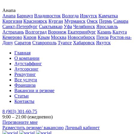
Анапа
Анапа
Барнаул
Владивосток
Вологда
Иркутск
Камчатка
Киргизия
Красноярск
Курган
Мурманск
Омск
Пермь
Самара
Санкт-Петербург
Сыктывкар
Уфа
Челябинск
Ярославль
Астрахань
Волгоград
Воронеж
Екатеринбург
Казань
Калуга
Кемерово
Киров
Крым
Москва
Новосибирск
Пенза
Ростов-на-
Дону
Саратов
Ставрополь
Туапсе
Хабаровск
Якутск
Главная
О компании
Аутстаффинг
Аутсорсинг
Рекрутинг
Все услуги
Франшиза
Вакансии и резюме
Статьи
Контакты
8 (903) 301-60-75
9:00 – 21:00 (ежедневно)
Перезвоните мне
Разместить резюме/ вакансию
Личный кабинет