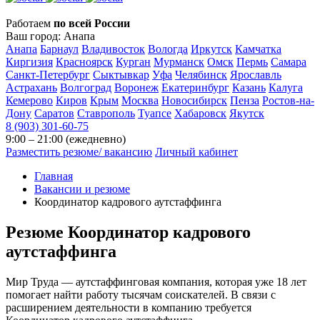
Работаем
по всей России
Ваш город:
Анапа
Анапа
Барнаул
Владивосток
Вологда
Иркутск
Камчатка
Киргизия
Красноярск
Курган
Мурманск
Омск
Пермь
Самара
Санкт-Петербург
Сыктывкар
Уфа
Челябинск
Ярославль
Астрахань
Волгоград
Воронеж
Екатеринбург
Казань
Калуга
Кемерово
Киров
Крым
Москва
Новосибирск
Пенза
Ростов-на-
Дону
Саратов
Ставрополь
Туапсе
Хабаровск
Якутск
8 (903) 301-60-75
9:00 – 21:00 (ежедневно)
Разместить резюме/ вакансию
Личный кабинет
Главная
Вакансии и резюме
Координатор кадрового аутстаффинга
Резюме
Координатор кадрового
аутстаффинга
Мир Труда — аутстаффинговая компания, которая уже 18 лет
помогает найти работу тысячам соискателей. В связи с
расширением деятельности в компанию требуется