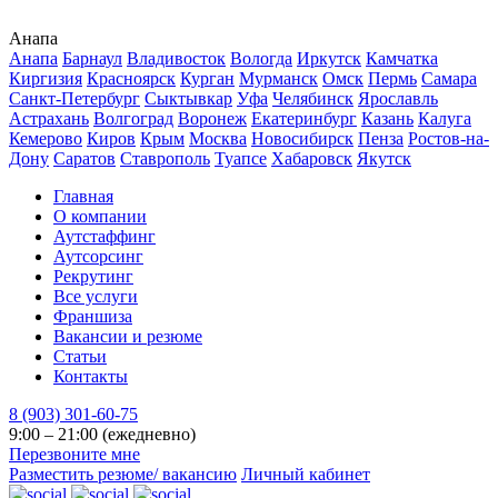
Анапа
Анапа
Барнаул
Владивосток
Вологда
Иркутск
Камчатка
Киргизия
Красноярск
Курган
Мурманск
Омск
Пермь
Самара
Санкт-Петербург
Сыктывкар
Уфа
Челябинск
Ярославль
Астрахань
Волгоград
Воронеж
Екатеринбург
Казань
Калуга
Кемерово
Киров
Крым
Москва
Новосибирск
Пенза
Ростов-на-
Дону
Саратов
Ставрополь
Туапсе
Хабаровск
Якутск
Главная
О компании
Аутстаффинг
Аутсорсинг
Рекрутинг
Все услуги
Франшиза
Вакансии и резюме
Статьи
Контакты
8 (903) 301-60-75
9:00 – 21:00 (ежедневно)
Перезвоните мне
Разместить резюме/ вакансию
Личный кабинет