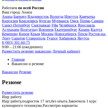
Работаем
по всей России
Ваш город:
Анапа
Анапа
Барнаул
Владивосток
Вологда
Иркутск
Камчатка
Киргизия
Красноярск
Курган
Мурманск
Омск
Пермь
Самара
Санкт-Петербург
Сыктывкар
Уфа
Челябинск
Ярославль
Астрахань
Волгоград
Воронеж
Екатеринбург
Казань
Калуга
Кемерово
Киров
Крым
Москва
Новосибирск
Пенза
Ростов-на-
Дону
Саратов
Ставрополь
Туапсе
Хабаровск
Якутск
8 (903) 301-60-75
9:00 – 21:00 (ежедневно)
Разместить резюме/ вакансию
Личный кабинет
Главная
Вакансии и резюме
Вакансии
Резюме
Резюме
Разместить резюме
Ищу работу
Ищу работу,подросток 17 лет,без опыта.Закончила 1 курс
кулинарного техникума.Рассмотрю варианты