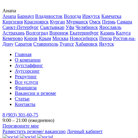
Анапа
Анапа
Барнаул
Владивосток
Вологда
Иркутск
Камчатка
Киргизия
Красноярск
Курган
Мурманск
Омск
Пермь
Самара
Санкт-Петербург
Сыктывкар
Уфа
Челябинск
Ярославль
Астрахань
Волгоград
Воронеж
Екатеринбург
Казань
Калуга
Кемерово
Киров
Крым
Москва
Новосибирск
Пенза
Ростов-на-
Дону
Саратов
Ставрополь
Туапсе
Хабаровск
Якутск
Главная
О компании
Аутстаффинг
Аутсорсинг
Рекрутинг
Все услуги
Франшиза
Вакансии и резюме
Статьи
Контакты
8 (903) 301-60-75
9:00 – 21:00 (ежедневно)
Перезвоните мне
Разместить резюме/ вакансию
Личный кабинет