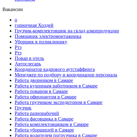
Вакансии
о
горничная Холдей
Грузчик-комплектовщик на склад алкопродукции
Помощник электромонтажника
Уборщик в поликлинику
Ртз
Ртз
Повар в отель
Автослесарь
Координатор кадрового аутстаффинга
Менеджер по подбору и координации персонала
Работа дворником в Самаре
Работа кухонным работником в Самаре
Работа поваром в Самаре
Работа официантом в Самаре
Работа грузчиком экспедитором в Самаре
Грузчик
Работа разнорабочий
Работа фасовщика в Самаре
Работа комплектовщиком в Самаре
Работа уборщицей в Самаре
Работа водителем погрузчика в Самаре