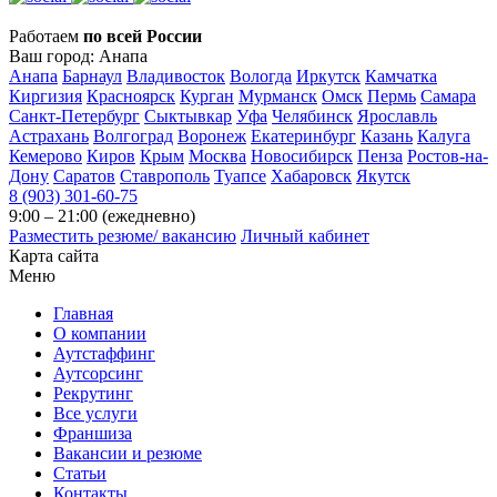
Работаем
по всей России
Ваш город:
Анапа
Анапа
Барнаул
Владивосток
Вологда
Иркутск
Камчатка
Киргизия
Красноярск
Курган
Мурманск
Омск
Пермь
Самара
Санкт-Петербург
Сыктывкар
Уфа
Челябинск
Ярославль
Астрахань
Волгоград
Воронеж
Екатеринбург
Казань
Калуга
Кемерово
Киров
Крым
Москва
Новосибирск
Пенза
Ростов-на-
Дону
Саратов
Ставрополь
Туапсе
Хабаровск
Якутск
8 (903) 301-60-75
9:00 – 21:00 (ежедневно)
Разместить резюме/ вакансию
Личный кабинет
Карта сайта
Меню
Главная
О компании
Аутстаффинг
Аутсорсинг
Рекрутинг
Все услуги
Франшиза
Вакансии и резюме
Статьи
Контакты